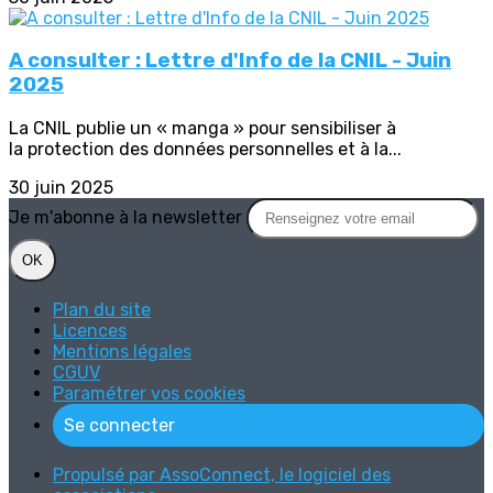
A consulter : Lettre d'Info de la CNIL - Juin
2025
La CNIL publie un « manga » pour sensibiliser à
la protection des données personnelles et à la...
30 juin 2025
Je m'abonne à la newsletter
OK
Plan du site
Licences
Mentions légales
CGUV
Paramétrer vos cookies
Se connecter
Propulsé par AssoConnect, le logiciel des