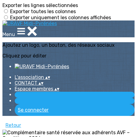
Exporter les lignes sélectionnées
Exporter toutes les colonnes
Exporter uniquement les colonnes affichées
Menu
Ajoutez un logo, un bouton, des réseaux sociaux
Cliquez pour éditer
L'association
▴
▾
CONTACT
▴
▾
Espace membres
▴
▾
Se connecter
Retour