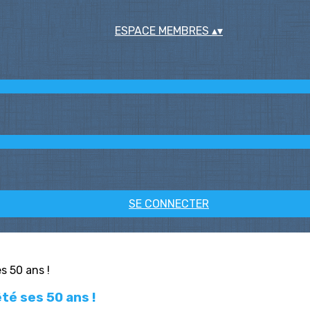
ESPACE MEMBRES
▴
▾
SE CONNECTER
êté ses 50 ans !