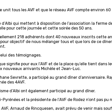
le unit tous les AVF et que le réseau AVF compte environ 60
le d’Albi qui mettent à disposition de l’association la ferme 
elle pour cette journée et cette soirée des 50 ans.
llement 218 adhérents dont 40 nouveaux inscrits cette anné
 pour objectif de nous mélanger tous et que lors de ce dîne
nt.
elui des témoignages.
ue signifie pour eux l’AVF et de la place qu’elle tient dans le
ux nouveaux arrivants Michèle et Jean-Luc.
phane Sevrette, a participé au grand dîner d’anniversaire. R
rnée des 4AVF.
isme d’Albi ont également participé au grand dîner.
i-Pyrénées et la présidente de l’AVF de Rodez n’ont pas pu n
 AVF, Arnaud de Rincquesen, avait prévu de venir mais souff