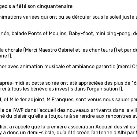
igeois a fêté son cinquantenaire.
imations variées qui ont pu se dérouler sous le soleil juste 
née, balade Ponts et Moulins, Baby-foot, mini ping-pong, d
r la chorale (Merci Maestro Gabriel et les chanteurs !) et pa
ie !).
dîner avec animation musicale et ambiance garantie (merci Ch
après-midi et cette soirée ont été appréciées des plus de 16
i à tous les bénévoles investis dans l’organisation !).
et M le 1er adjoint, M Franques, sont venus nous saluer pend
de l’AVF dans l’accueil des nouveaux arrivants dans la ville
né du plaisir qu’elle a toujours à se rendre aux rencontres av
er, a rappelé que la première association Accueil des villes
il y a donc un demi-siècle, qu’a été créée l’antenne d’Albi 